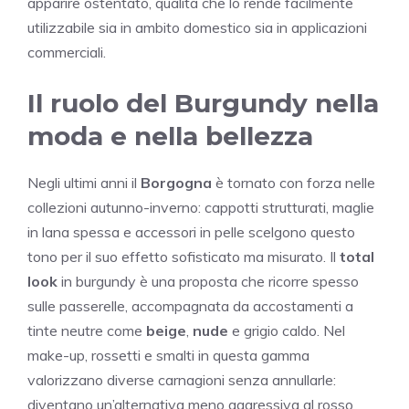
apparire ostentato, qualità che lo rende facilmente
utilizzabile sia in ambito domestico sia in applicazioni
commerciali.
Il ruolo del Burgundy nella
moda e nella bellezza
Negli ultimi anni il
Borgogna
è tornato con forza nelle
collezioni autunno-inverno: cappotti strutturati, maglie
in lana spessa e accessori in pelle scelgono questo
tono per il suo effetto sofisticato ma misurato. Il
total
look
in burgundy è una proposta che ricorre spesso
sulle passerelle, accompagnata da accostamenti a
tinte neutre come
beige
,
nude
e grigio caldo. Nel
make-up, rossetti e smalti in questa gamma
valorizzano diverse carnagioni senza annullarle:
diventano un’alternativa meno aggressiva al rosso